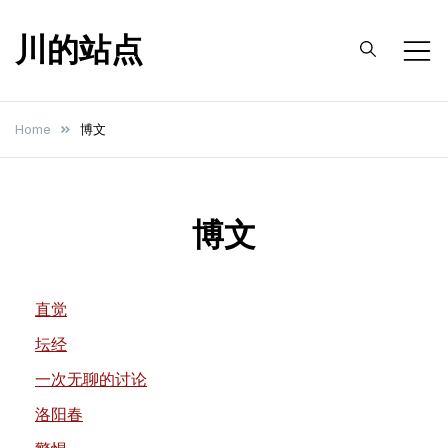
Skip
川的站点
to
content
Home
博文
博文
直觉
坛经
一次无聊的讨论
洛阳春